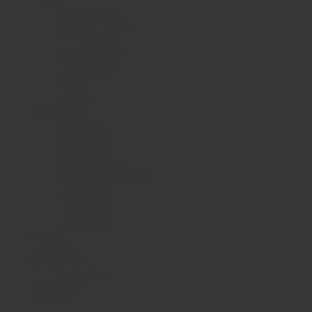
Geschiedenis
Japanse Termen
Ware karate
Krachttraining
Warming-up
Body-mind
Kase
Meikyo
Curriculum
Filmpjes
Kyugraden
Dangraden
Enbu Vormen
Beoordelingscriteria
Technieken
Heian kata
Tekki kata
Bassai kata
Locatie
Lestijden
Je eerste les
Inschrijven
Contributie
Contact