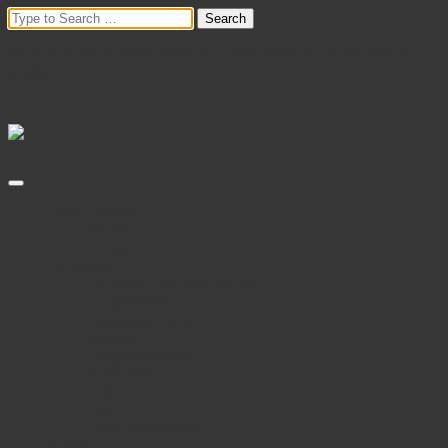
Type your search terms above and press return to see the search
results.
Frans Baggen
6e dan
7e dan
De school
De naam ‘Shu Ken Ma Shi’
Lesgeefteam
Dangraadhouders
Kleding
Omgangsvormen
Clubkrant
Fotos
FAQ
Privacyverklaring
Karate