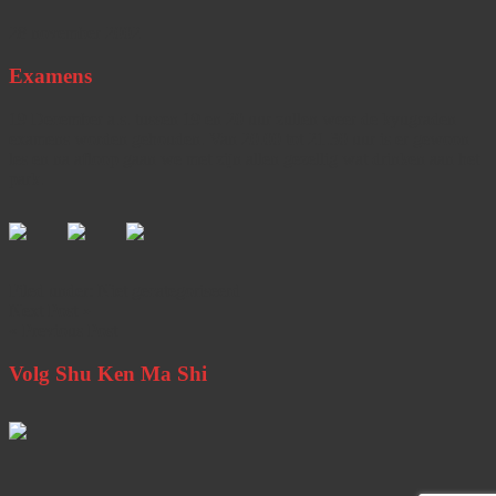
28 november 2002
Examens
19 December a.s. tussen 19 en 20 uur zullen weer de kyugraden
examens worden gehouden. Van 20.00 tot 21.30 uur is er gewoon
les en na afloop gaan we met zijn allen gezellig wat drinken aan het
park.
Filed under:
Niet gecategoriseerd
Next Post »
« Previous Post
Volg Shu Ken Ma Shi