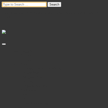
Type your search terms above and press return to see the search
results.
Frans Baggen
6e dan
7e dan
De school
De naam ‘Shu Ken Ma Shi’
Lesgeefteam
Dangraadhouders
Kleding
Omgangsvormen
Clubkrant
Fotos
FAQ
Privacyverklaring
Karate