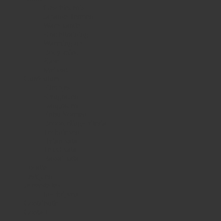
Geschiedenis
Japanse Termen
Ware karate
Krachttraining
Warming-up
Body-mind
Kase
Meikyo
Curriculum
Filmpjes
Kyugraden
Dangraden
Enbu Vormen
Beoordelingscriteria
Technieken
Heian kata
Tekki kata
Bassai kata
Locatie
Lestijden
Je eerste les
Inschrijven
Contributie
Contact