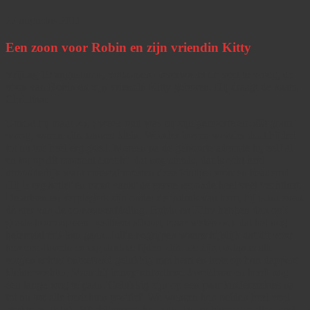
27 augustus 2011
Een zoon voor Robin en zijn vriendin Kitty
Vrijdag 19 augustus is, volkomen onverwacht en veel te vroeg, de
zoon van Robin en zijn vriendin Kitty geboren. Hij draagt de naam
Christiaan.
Omdat hij maar 25,5 week oud was bij zijn geboorte en 500 gram
woog, waren zijn kansen klein. Wonder boven wonder doet hij het
tot nu toe heel erg goed. Meteen na de geboorte ademde hij zelf al
en tot op dit moment doet hij dat nog steeds, dat is echt heel
uitzonderlijk want meestal moeten deze kindjes worden beademd.
Hij is erg actief en toont vanaf de eerste seconde heel veel vechtlust.
De artsen en verplegers zijn onder de indruk van hem, hij is nu even
de ster van de couveuseafdeling. Robin en Kitty hebben dan ook
goede hoop op een positieve afloop, maar weten ook dat het nog
helemaal mis kan gaan. Jullie begrijpen waarschijnlijk dat dit voor
hen emotionele en erg drukke tijden zijn. Ze zijn ondanks alle
zorgen echter ontzettend gelukkig met hem en trots op hun dappere
kleine vechter. Maar hij is nog ontzettend kwetsbaar en heeft nog
een lange weg te gaan. Gelukkig zijn op een paar kinderziektes na
tot nu toe alle berichten positief. We wensen hen beiden heel veel
sterkte en geluk. We feliciteren hen van ganser harte en zullen veel