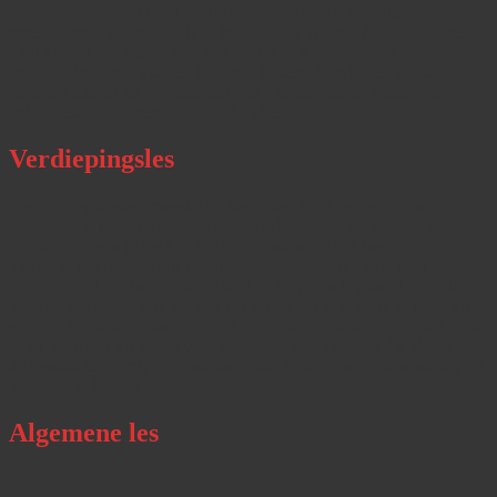
bij te benen is voor de absolute beginners en die jeugdigen die wat
meer controle en persoonlijke begeleiding vragen. Aan de andere
kant vinden sommigen het juist prettig zich aan de meer
gevorderden op te kunnen trekken. Tijdens deze lessen worden de
basistechnieken en bewegingen van karatedo en de heian kata
behandeld, aangeleerd en onderhouden.
Verdiepingsles
Een verdiepingsles, meestal op basis van de in het eerste uur
aangeboden lesstof. De twee aangeboden lessen op woensdagavond
vormen dus een geheel. In het eerste uur wordt de basis behandeld
van de in het tweede uur behandelde oefeningen. Dit schept de
mogelijkheid het tweede uur direct de diepte in te gaan. Desondanks
is de les eventueel ook los van het eerste uur te volgen, al moet dit
worden afgeraden. Aangezien er tussen de beide lesmomenten geen
extra warming-up wordt verzorgd, dient een karateka die alleen voor
de tweede les komt, voor aanvang van de les zijn eigen warming-up
verzorgd te hebben.
Algemene les