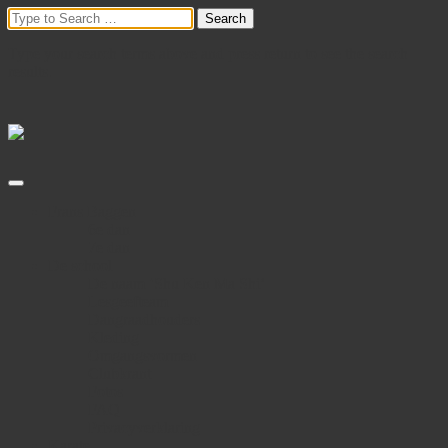
Type your search terms above and press return to see the search
results.
Frans Baggen
6e dan
7e dan
De school
De naam ‘Shu Ken Ma Shi’
Lesgeefteam
Dangraadhouders
Kleding
Omgangsvormen
Clubkrant
Fotos
FAQ
Privacyverklaring
Karate