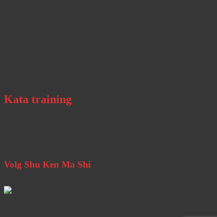
Deze les is toegankelijk voor iedereen, ongeacht niveau of leeftijd.
Tijdens deze les zijn er meerdere docenten als lesgever aanwezig. Er
is dus meer individuele aandacht mogelijk, wat deze les het
uitgelezen moment maakt voor de absolute beginner. De groep kan
in kleinere groepjes worden opgesplitst naar niveau en leeftijd,
waardoor het mogelijk wordt nog meer aandacht te besteden aan de
specifieke oefeningen voor het betreffende niveau. Ook voor de
jeugd is deze les qua aanspreektoon, structuur en oefenvormen meer
gericht op de betreffende leeftijd.
Kata training
Shotokan karatedo kent een groot aantal vastomschreven
bewegingsvormen, kata genoemd. Tijdens deze les ligt het accent op
kata, waarbij, afhankelijk van het aanwezige niveau, vaak voor de
wat hogere kata gekozen wordt. Toegankelijk vanaf gele band.
Volg Shu Ken Ma Shi