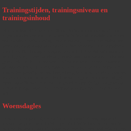
Trainingstijden, trainingsniveau en
trainingsinhoud
Shu Ken Ma Shi kent verschillende trainingsmomenten, die een
eigen karakter kennen. Om zowel in fysieke als mentale zin echter
een Karatedo ontwikkeling door te maken, is meerdere malen per
week trainen absoluut noodzakelijk. We proberen dit te stimuleren
door hetzelfde bedrag te vragen, ongeacht het aantal trainingen dat
wordt gevolgd. Veel karateka ( beoefenaars van Karatedo ) trainen
gemiddeld slechts 1x per week. Af en toe wordt er eens examen
gedaan als het zo uitkomt, maar zo niet dan is dat ook prima. Ze
vinden het gezellig om een beetje bezig te zijn en Karate is daar een
leuke sport voor. In onze school omvat de groep voor wie dat geldt
meer dan 80% van de leden. De gestelde ambitie ligt dan gewoon
niet al te hoog. Daar is ook helemaal niks mis mee. Voor elk wat
wils:
Woensdagles
Deze les is toegankelijk voor iedereen vanaf 14 jaar, ongeacht
niveau. De groep wordt niet opgesplitst. Witte banders en zwarte
banders trainen zij aan zij, waardoor deze les soms wat minder goed