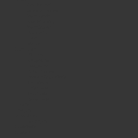
Geschiedenis
Japanse Termen
Ware karate
Krachttraining
Warming-up
Body-mind
Kase
Meikyo
Curriculum
Filmpjes
Kyugraden
Dangraden
Enbu Vormen
Beoordelingscriteria
Technieken
Heian kata
Tekki kata
Bassai kata
Locatie
Lestijden
Je eerste les
Inschrijven
Contributie
Contact